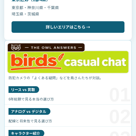
東京都・神奈川県・千葉県
埼玉県・茨城県
詳しいエリアはこちら →
防犯カメラの「よくある疑問」などを鳥さんたちが対談。
01
リース vs 買取
6年総額で見る本当の選び方
02
アナログ vs デジタル
配線と将来性で見る選び方
キャラクター紹介