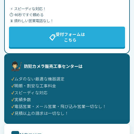
⚡
スピーディな対応！
⏱️
46秒ですぐ頼める
📵
煩わしい営業電話なし！
受付フォームは
📋
こちら
防犯カメラ販売工事センターは
ムダのない最適な機器選定
明朗・割安な工事料金
スピーディな対応
実績多数
電話営業・メール営業・飛び込み営業一切なし！
見積以上の請求は一切なし！